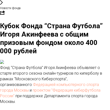
Новости фонда
Кубок Фонда “Страна Футбола”
Игоря Акинфеева с общим
призовым фондом около 400
000 рублей
Фонд “Страна Футбола” Игоря Акинфеева объявляет о
старте второго сезона онлайн-турниров по киперболу в
рамках “Московского Киберспорта”,
организованного
Федерацией компьютерного спорта
города Москвы
и
проектом "Федерация киберфутбола
России"
при поддержке Департамента спорта города
Москвы.